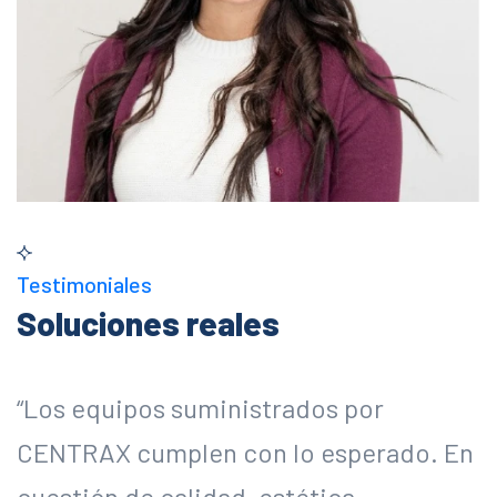
Testimoniales
Soluciones reales
“Los equipos suministrados por
“
CENTRAX cumplen con lo esperado. En
C
cuestión de calidad, estética,
c