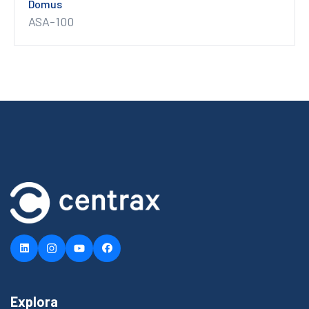
Domus
ASA-100
Explora