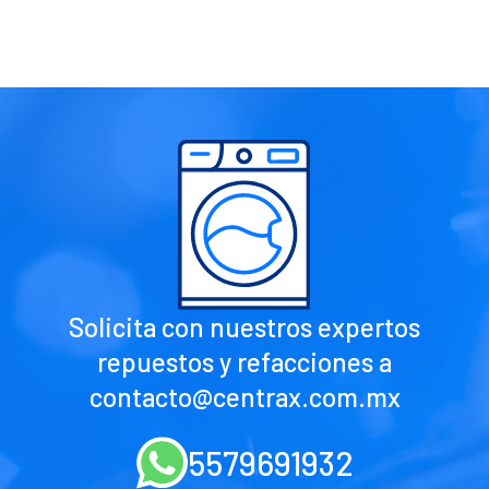
Solicita con nuestros expertos
repuestos y refacciones a
contacto@centrax.com.mx
5579691932