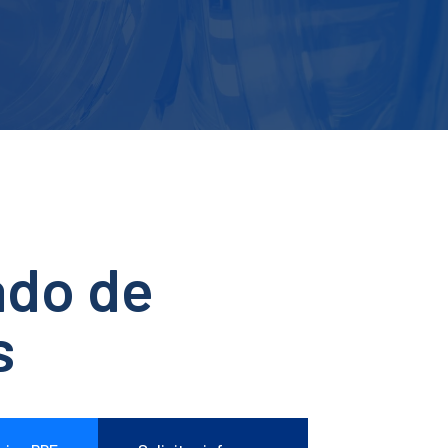
ado de
s