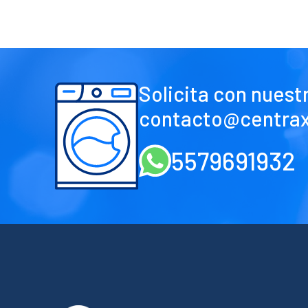
Solicita con nuest
contacto@centra
5579691932