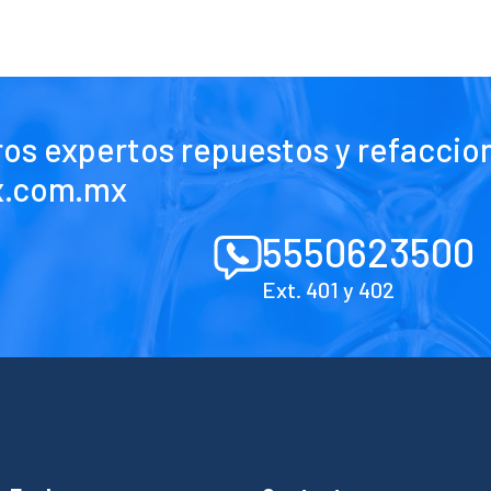
ros expertos repuestos y refaccio
x.com.mx
5550623500
Ext. 401 y 402