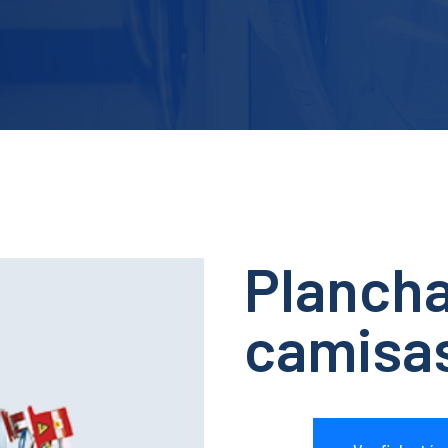
Planch
camisa